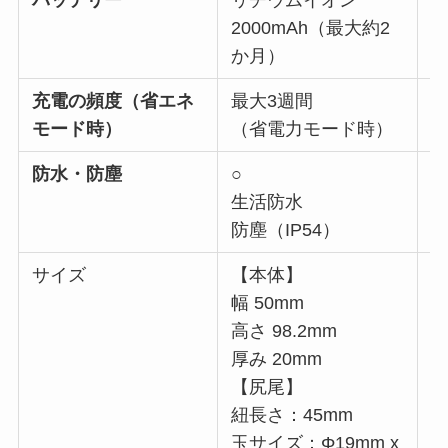
バッテリー
リチウムイオン
2000mAh（最大約2
2
か月）
充電の頻度（省エネ
最大3週間
最
モード時）
（省電力モード時）
防水・防塵
○
生活防水
防塵（IP54）
防
サイズ
【本体】
幅
幅 50mm
高
高さ 98.2mm
厚
厚み 20mm
【尻尾】
紐長さ：45mm
玉サイズ：Φ19mm x