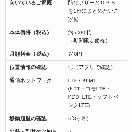
向いているご家庭
防犯ブザーとＧＰＳ
を1台にまとめたいご
家庭
本体価格（税込）
約5,280円
約
（期間限定価格）
月額料金（税込）
748円
7
位置情報の確認
〇（アプリで確認）
通信ネットワーク
LTE Cat.M1
K
(NTTドコモLTE・
N
KDDI LTE・ソフトバ
S
ンクLTE)
移動履歴の確認
○(3ヶ月)
出発・到着のお知ら
○