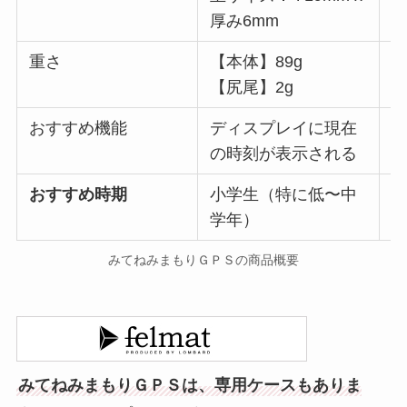
厚み6mm
重さ
【本体】89g
6
【尻尾】2g
おすすめ機能
ディスプレイに現在
の時刻が表示される
おすすめ時期
小学生（特に低〜中
学年）
みてねみまもりＧＰＳの商品概要
みてねみまもりＧＰＳは、専用ケースもありま