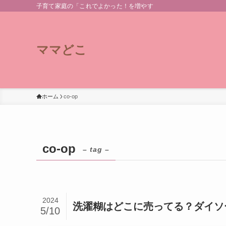
子育て家庭の「これでよかった！を増やす
ママどこ
ホーム
co-op
co-op
– tag –
2024
洗濯糊はどこに売ってる？ダイソ
5/10